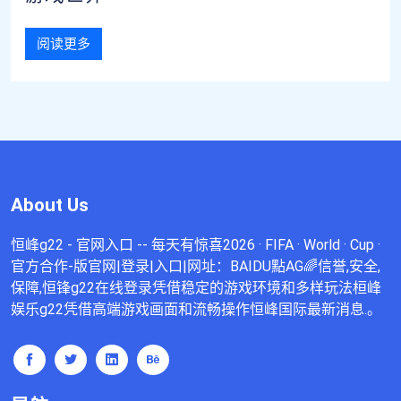
阅读更多
About Us
恒峰g22 - 官网入口 -- 每天有惊喜2026 · FIFA · World · Cup ·
官方合作-版官网|登录|入口|网址：BAIDU點AG🌈信誉,安全,
保障,恒锋g22在线登录凭借稳定的游戏环境和多样玩法桓峰
娱乐g22凭借高端游戏画面和流畅操作恒峰国际最新消息.。