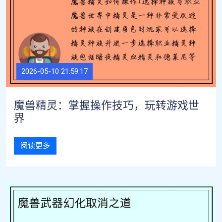
2026-05-10 21:59:17
魔兽精灵：掌握操作技巧，玩转游戏世
界
阅读更多