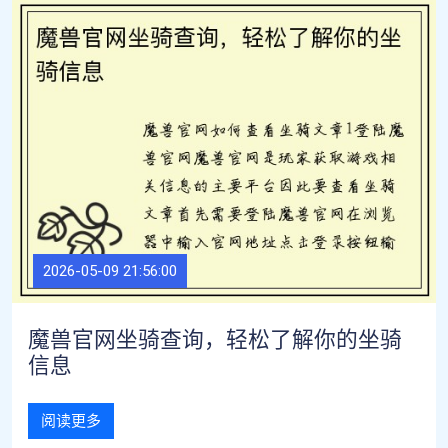
2026-05-09 21:56:00
魔兽官网坐骑查询，轻松了解你的坐骑
信息
阅读更多