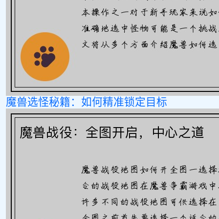
魔兽选怪秘籍：如何精准锁定目标