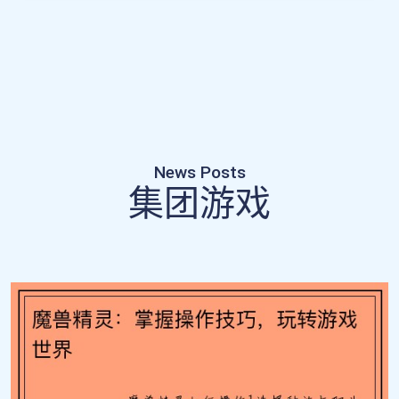
News Posts
集团游戏