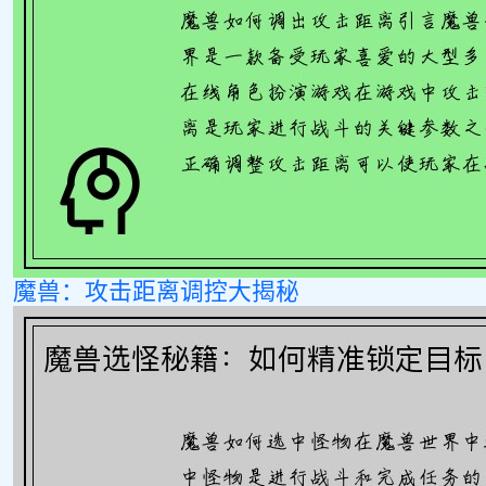
魔兽：攻击距离调控大揭秘