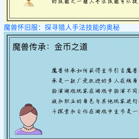
魔兽怀旧服：探寻猎人手法技能的奥秘