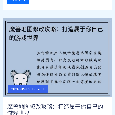
2026-05-09 19:57:30
魔兽地图修改攻略：打造属于你自己的
游戏世界