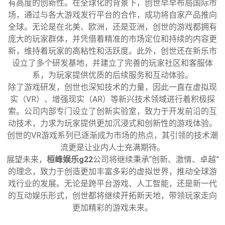
有高度的创新性。在全球化的背景下，创世早早布局国际市
场，通过与各大游戏发行平台的合作，成功将自家产品推向
全球。无论是在北美、欧洲，还是亚洲，创世的游戏都拥有
庞大的玩家群体，并凭借着精准的市场定位和持续的内容更
新，维持着玩家的高粘性和活跃度。此外，创世还在新乐市
设立了多个研发基地，并建立了完善的玩家社区和客服体
系，为玩家提供优质的后续服务和互动体验。
除了游戏研发，创世也深知技术的力量，因此一直在虚拟现
实（VR）、增强现实（AR）等新兴技术领域进行着积极探
索。公司内部专门设立了创新实验室，致力于开发前沿的互
动技术，力求为玩家提供更加沉浸式和创新性的游戏体验。
创世的VR游戏系列已逐渐成为市场的热点，其引领的技术潮
流更是让业内人士充满期待。
展望未来，
桓峰娱乐g22
公司将继续秉承“创新、激情、卓越”
的理念，致力于创造更加丰富多彩的虚拟世界，推动全球游
戏行业的发展。无论是跨平台游戏、人工智能，还是新一代
的互动娱乐形式，创世都将继续开拓新天地，带领玩家走向
更加精彩的游戏未来。