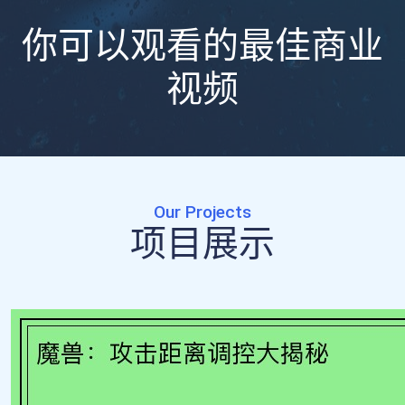
你可以观看的最佳商业
视频
Our Projects
项目展示